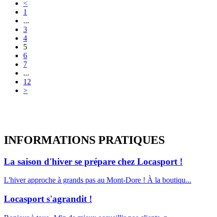
<
1
...
3
4
5
6
7
...
12
>
INFORMATIONS
PRATIQUES
La saison d'hiver se prépare chez Locasport !
L'hiver approche à grands pas au Mont-Dore ! À la boutiqu...
Locasport s'agrandit !