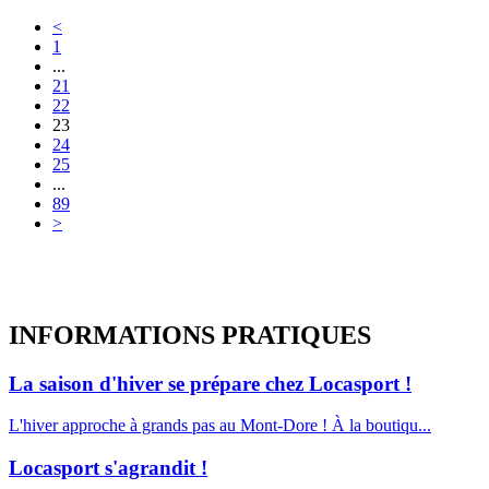
<
1
...
21
22
23
24
25
...
89
>
INFORMATIONS
PRATIQUES
La saison d'hiver se prépare chez Locasport !
L'hiver approche à grands pas au Mont-Dore ! À la boutiqu...
Locasport s'agrandit !