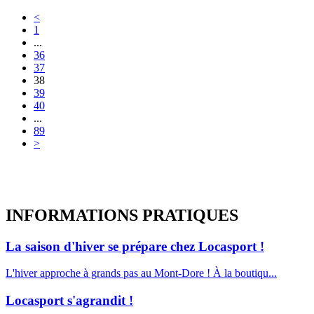
<
1
...
36
37
38
39
40
...
89
>
INFORMATIONS
PRATIQUES
La saison d'hiver se prépare chez Locasport !
L'hiver approche à grands pas au Mont-Dore ! À la boutiqu...
Locasport s'agrandit !