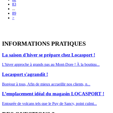
83
...
89
>
INFORMATIONS
PRATIQUES
La saison d'hiver se prépare chez Locasport !
L'hiver approche à grands pas au Mont-Dore ! À la boutiqu...
Locasport s'agrandit !
Bonjour à tous, Afin de mieux accueillir nos clients, n...
L’emplacement idéal du magasin LOCASPORT !
Entourée de volcans tels que le Puy de Sancy, point culmi...