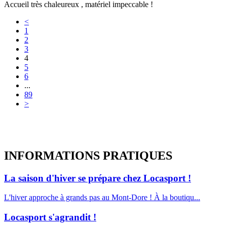
Accueil très chaleureux , matériel impeccable !
<
1
2
3
4
5
6
...
89
>
INFORMATIONS
PRATIQUES
La saison d'hiver se prépare chez Locasport !
L'hiver approche à grands pas au Mont-Dore ! À la boutiqu...
Locasport s'agrandit !